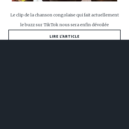
Le clip de la chanson congolaise qui fait actuellement
le buzz sur TikTok nous sera enfin dévoilée
LIRE L'ARTICLE
2023-11-15 19:10:00
Sport & Loisir
VICTOIRE ÉCLATANTE DE RDC
FACE À LA MAURITANIE