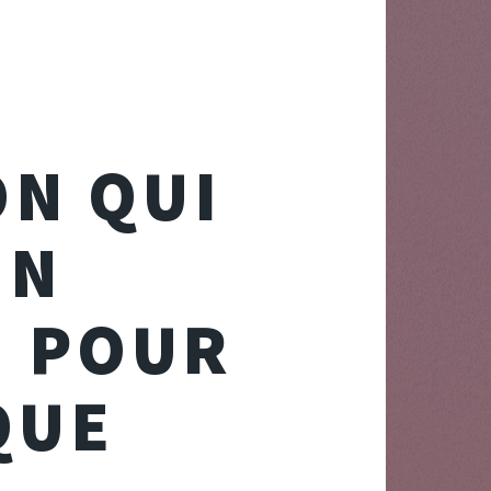
ON QUI
UN
I POUR
QUE