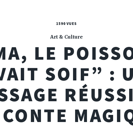
1590 VUES
Art & Culture
A, LE POISS
VAIT SOIF” : 
SSAGE RÉUSS
 CONTE MAGI