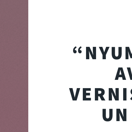
“NYUM
A
VERNI
UN